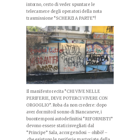
intorno, certo di veder spuntare le
telecamere degli operatori della nota
trasmissione “SCHERZI A PARTE”!
Il manifesto recita “CHI VIVE NELLE
PERIFERIE, DEVE POTERCI VIVERE CON
ORGOGLIO”. Roba da non credere: dopo
aver dormito il sonno di Biancaneve, i
buontemponi autodefinitisi “RIFORMISTI”
devono essere stati risvegliati dal
“Principe” Sala, accorgendosi – ohibò! –
che esistono le periferie martoriate della