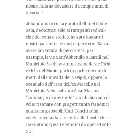
nostra Milano devastate da cinque anni di
incuria e
abbandono in cui la giunta dell’ineffabile
Sala, dedicatosi solo ai rampanti radical-
chic del centro storico, ha sprofondato i
nostri quartieri e le nostre periferie. Basta
avere la ventura di percorrere, per
esempio, le vie Sant’Abbondio o Barrili nel
Municipio 5 o di avventurarsi nelle vie Pichi
e Gola nel Municipio 6 (a poche decine di
metri dalla movida dei Navigli), oppure lo
scandalo dell’area dell’ex Macello nel
Municipio 3 che solo ora Sala, Maran e
“compagni di merende” vari dichiarano di
voler risanare con progetti tanto faraonici
quanto improbabili! Cari Concittadini
volete ancora dare credito alle favole che ci
raccontano questi elementi da operetta? Io
NO!